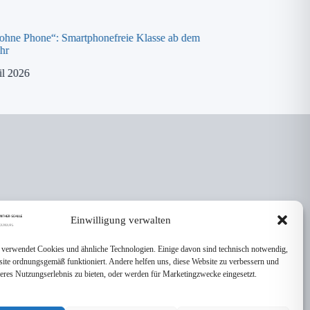
 ohne Phone“: Smartphonefreie Klasse ab dem
Spende an die „ora K
hr
8. April 2026
il 2026
Einwilligung verwalten
 verwendet Cookies und ähnliche Technologien. Einige davon sind technisch notwendig,
site ordnungsgemäß funktioniert. Andere helfen uns, diese Website zu verbessern und
seres Nutzungserlebnis zu bieten, oder werden für Marketingzwecke eingesetzt.