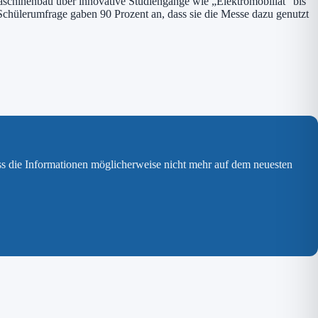
Maschinenbau über innovative Studiengänge wie „Elektromobiliät“ bis
n Schülerumfrage gaben 90 Prozent an, dass sie die Messe dazu genutzt
ss die Informationen möglicherweise nicht mehr auf dem neuesten