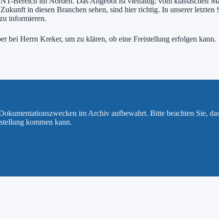
 MINT-Bereich im Norden. Das Angebot ist vielfältig: vom klassischen 
 Zukunft in diesen Branchen sehen, sind hier richtig. In unserer letzte
zu informieren.
er bei Herrn Kreker, um zu klären, ob eine Freistellung erfolgen kann.
u Dokumentationszwecken im Archiv aufbewahrt. Bitte beachten Sie, da
rstellung kommen kann.