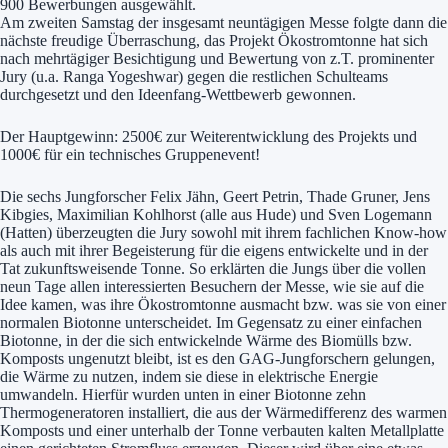
900 Bewerbungen ausgewählt.
Am zweiten Samstag der insgesamt neuntägigen Messe folgte dann die
nächste freudige Überraschung, das Projekt Ökostromtonne hat sich
nach mehrtägiger Besichtigung und Bewertung von z.T. prominenter
Jury (u.a. Ranga Yogeshwar) gegen die restlichen Schulteams
durchgesetzt und den Ideenfang-Wettbewerb gewonnen.
Der Hauptgewinn: 2500€ zur Weiterentwicklung des Projekts und
1000€ für ein technisches Gruppenevent!
Die sechs Jungforscher Felix Jähn, Geert Petrin, Thade Gruner, Jens
Kibgies, Maximilian Kohlhorst (alle aus Hude) und Sven Logemann
(Hatten) überzeugten die Jury sowohl mit ihrem fachlichen Know-how
als auch mit ihrer Begeisterung für die eigens entwickelte und in der
Tat zukunftsweisende Tonne. So erklärten die Jungs über die vollen
neun Tage allen interessierten Besuchern der Messe, wie sie auf die
Idee kamen, was ihre Ökostromtonne ausmacht bzw. was sie von einer
normalen Biotonne unterscheidet. Im Gegensatz zu einer einfachen
Biotonne, in der die sich entwickelnde Wärme des Biomülls bzw.
Komposts ungenutzt bleibt, ist es den GAG-Jungforschern gelungen,
die Wärme zu nutzen, indem sie diese in elektrische Energie
umwandeln. Hierfür wurden unten in einer Biotonne zehn
Thermogeneratoren installiert, die aus der Wärmedifferenz des warmen
Komposts und einer unterhalb der Tonne verbauten kalten Metallplatte