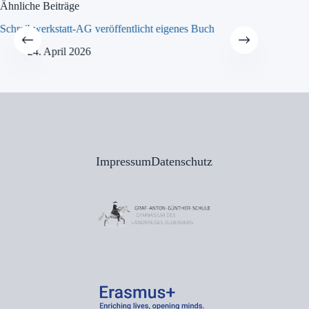
Ähnliche Beiträge
Schreibwerkstatt-AG veröffentlicht eigenes Buch
MINT-Tra
24. April 2026
21
Impressum
Datenschutz