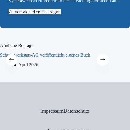
Systemwechsel zu Fehlern in der Darstellung kommen kann.
Zu den aktuellen Beiträgen
Ähnliche Beiträge
Schreibwerkstatt-AG veröffentlicht eigenes Buch
MINT-Tra
24. April 2026
21
Impressum
Datenschutz