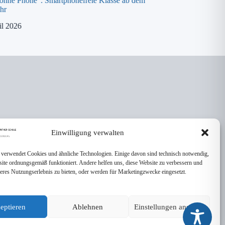
 ohne Phone“: Smartphonefreie Klasse ab dem
Spende an die „ora K
hr
8. April 2026
il 2026
Einwilligung verwalten
 verwendet Cookies und ähnliche Technologien. Einige davon sind technisch notwendig,
site ordnungsgemäß funktioniert. Andere helfen uns, diese Website zu verbessern und
seres Nutzungserlebnis zu bieten, oder werden für Marketingzwecke eingesetzt.
eptieren
Ablehnen
Einstellungen ansehen