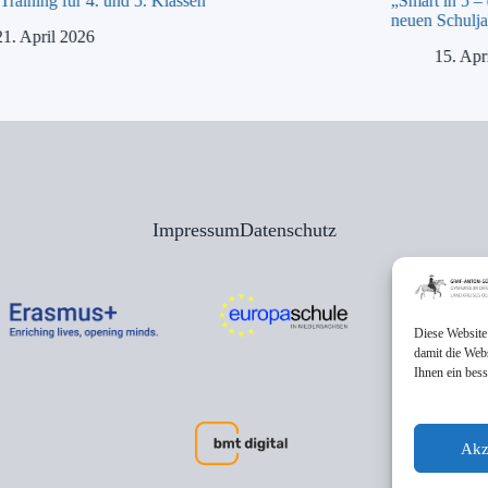
raining für 4. und 5. Klassen
„Smart in 5 –
neuen Schulja
21. April 2026
15. Apr
Impressum
Datenschutz
Diese Website
damit die Web
Ihnen ein bes
Akz