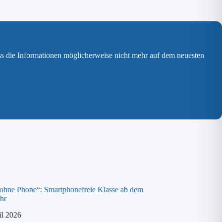
ss die Informationen möglicherweise nicht mehr auf dem neuesten
 ohne Phone“: Smartphonefreie Klasse ab dem
Spende an die „ora K
hr
8. April 2026
il 2026