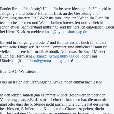
Fandet Ihr die Idee lustig? Hättet Ihr bessere Ideen gehabt? Ihr seid in
Jahrgang 8 und höher? Hättet Ihr Lust, an der Gestaltung und
Betreuung unserer GAG-Website mitzuarbeiten? Wenn Ihr Euch für
technische Themen und Webtechniken interessiert und vielleicht auch
schon etwas Sachverstand mitbringt, seid Ihr herzlich eingeladen, Euch
bei Herrn Knak zu melden:
knak@gymnasium-gag.de
Ihr seid in Jahrgang 5,6 oder 7 und Ihr interessiert Euch für andere
technische Dinge wie Roboter, Computer, und ähnliches? Dann ist
vielleicht unsere Informatik-/Robotik-AG etwas für Euch! Meldet
Euch bei Herrn Knak (
knak@gymnasium-gag.de
) oder Frau
Händchen (
haendchen@gymnasium-gag.de
)!
Euer GAG-Websiteteam
Hier lässt sich der ursprüngliche Artikel noch einmal nachlesen:
In den letzten Jahren gab es immer wieder Beschwerden über den
Vertretungsplan, z.B. dass man Lehrer bekommen hat, die man nicht
mag oder dass die 6. Stunde nicht ausfällt. Die Schule hat deswegen
beschlossen, Schülern und Kollegen die Chance zu geben, direkt
Einfluss auf den Vertretungsplan zu nehmen, in dem man ein direktes