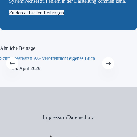
Systemwechsel zu Fehlern in der Darstellung kommen kann.
Zu den aktuellen Beiträgen
Ähnliche Beiträge
Schreibwerkstatt-AG veröffentlicht eigenes Buch
MINT-Tra
24. April 2026
21
Impressum
Datenschutz