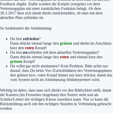
Feedback abgibt. Dafür wurden die Knöpfe (rot/grün) vor dem
Vertretungsplan mit einer zusätzlichen Funktion belegt. Ab dem
30.3.2017 lässt sich damit direkt zurückmelden, ob man mit dem
aktuellen Plan zufrieden ist.
So funktioniert die Abstimmung:
Du bist
zufrieden
?
Dann drücke einmal lange den
grünen
und direkt im Anschluss
kurz den
roten
Knopf!
Du bist
un
zufrieden mit dem aktuellen Vertretungsplan?
Dann drücke einmal lange den
roten
und einmal kurz den
grünen
Knopf!
Du willst gar nicht abstimmen? Kein Problem. Bitte achte nur
darauf, dass Du beim Vor-/Zurückblättern des Vertretungsplanes
den grünen bzw. roten Knopf immer nur kurz drückst, damit das
vom System nicht als Abstimmung fehlinterpretiert wird.
Wichtig ist dabei, dass man sich direkt vor den Bildschirm stellt, damit
die Kamera (im Fernseher eingebaut) den Nutzer sieht und als
Schüler/Lehrer der richtigen Klasse zuordnen kann. Nur so kann die
Rückmeldung auch mit den richtigen Stunden in Verbindung gebracht
werden.