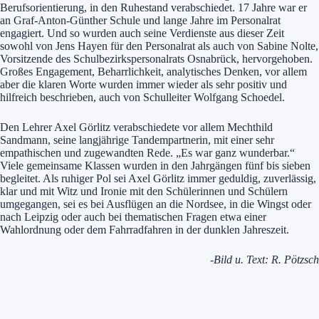
Berufsorientierung, in den Ruhestand verabschiedet. 17 Jahre war er
an Graf-Anton-Günther Schule und lange Jahre im Personalrat
engagiert. Und so wurden auch seine Verdienste aus dieser Zeit
sowohl von Jens Hayen für den Personalrat als auch von Sabine Nolte,
Vorsitzende des Schulbezirkspersonalrats Osnabrück, hervorgehoben.
Großes Engagement, Beharrlichkeit, analytisches Denken, vor allem
aber die klaren Worte wurden immer wieder als sehr positiv und
hilfreich beschrieben, auch von Schulleiter Wolfgang Schoedel.
Den Lehrer Axel Görlitz verabschiedete vor allem Mechthild
Sandmann, seine langjährige Tandempartnerin, mit einer sehr
empathischen und zugewandten Rede. „Es war ganz wunderbar.“
Viele gemeinsame Klassen wurden in den Jahrgängen fünf bis sieben
begleitet. Als ruhiger Pol sei Axel Görlitz immer geduldig, zuverlässig,
klar und mit Witz und Ironie mit den Schülerinnen und Schülern
umgegangen, sei es bei Ausflügen an die Nordsee, in die Wingst oder
nach Leipzig oder auch bei thematischen Fragen etwa einer
Wahlordnung oder dem Fahrradfahren in der dunklen Jahreszeit.
-Bild u. Text: R. Pötzsch