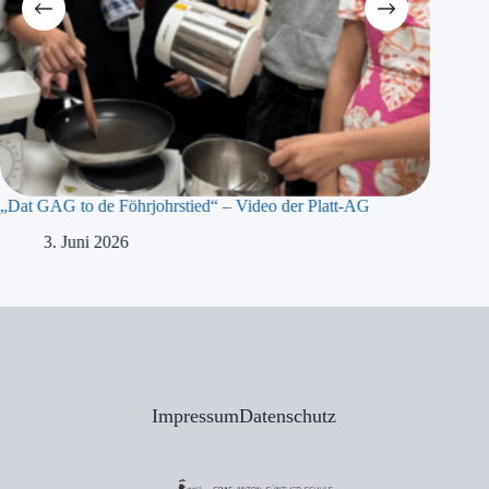
„Dat GAG to de Föhrjohrstied“ – Video der Platt-AG
„Präsidi
Meyer b
3. Juni 2026
1
Impressum
Datenschutz