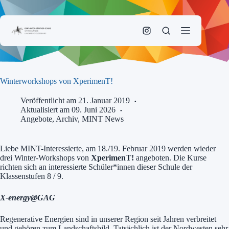
Zum
Inhalt
springen
Winterworkshops von XperimenT!
Veröffentlicht am 21. Januar 2019
Aktualisiert am 09. Juni 2026
Angebote
,
Archiv
,
MINT News
Liebe MINT-Interessierte, am 18./19. Februar 2019 werden wieder
drei Winter-Workshops von
XperimenT!
angeboten. Die Kurse
richten sich an interessierte Schüler*innen dieser Schule der
Klassenstufen 8 / 9.
X-energy@GAG
Regenerative Energien sind in unserer Region seit Jahren verbreitet
und gehören zum Landschaftsbild. Tatsächlich ist der Nordwesten sehr