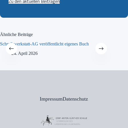
Zu den aktuellen Beiträgen
Ähnliche Beiträge
Schreibwerkstatt-AG veröffentlicht eigenes Buch
MINT-Tra
24. April 2026
21
Impressum
Datenschutz