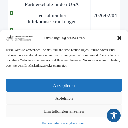
Partnerschule in den USA
Verfahren bei
2026/02/04
Infektionserkrankungen
Elternbescheinigung zur
2026/02/04
Einwilligung verwalten
Rückkehr des Kindes in die
Schule
Diese Website verwendet Cookies und ähnliche Technologien. Einige davon sind
IServ-Benutzerordnung für
2026/02/04
technisch notwendig, damit die Website ordnungsgemäß funktioniert. Andere helfen
uns, diese Website zu verbessern und Ihnen ein besseres Nutzungserlebnis zu bieten,
Schüler
oder werden für Marketingzwecke eingesetzt.
IServ-Benutzerordnung für
2026/02/04
Erziehungsberechtigte
Akzeptieren
zusätzlich benötigtes IServ-
2026/02/04
Anmeldeformular für Schüler
Ablehnen
anderer Schulen
Einstellungen ansehen
Anmeldung
2026/01/16
Datenschutzerklärung
Impressum
Besondere Lernleistung
2026/01/21