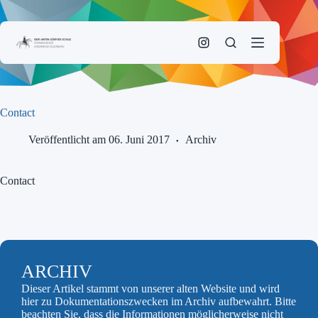
Zum
Inhalt
springen
Contact
Veröffentlicht am 06. Juni 2017
Archiv
Contact
ARCHIV
Dieser Artikel stammt von unserer alten Website und wird
hier zu Dokumentationszwecken im Archiv aufbewahrt. Bitte
beachten Sie, dass die Informationen möglicherweise nicht