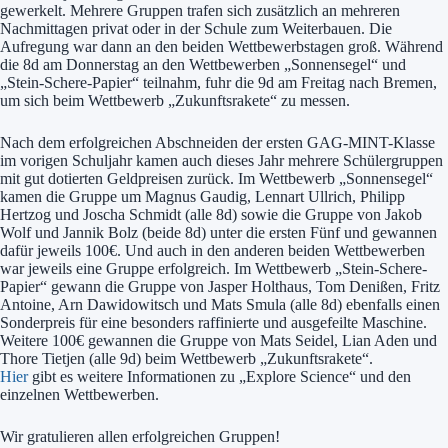
gewerkelt. Mehrere Gruppen trafen sich zusätzlich an mehreren
Nachmittagen privat oder in der Schule zum Weiterbauen. Die
Aufregung war dann an den beiden Wettbewerbstagen groß. Während
die 8d am Donnerstag an den Wettbewerben „Sonnensegel“ und
„Stein-Schere-Papier“ teilnahm, fuhr die 9d am Freitag nach Bremen,
um sich beim Wettbewerb „Zukunftsrakete“ zu messen.
Nach dem erfolgreichen Abschneiden der ersten GAG-MINT-Klasse
im vorigen Schuljahr kamen auch dieses Jahr mehrere Schülergruppen
mit gut dotierten Geldpreisen zurück. Im Wettbewerb „Sonnensegel“
kamen die Gruppe um Magnus Gaudig, Lennart Ullrich, Philipp
Hertzog und Joscha Schmidt (alle 8d) sowie die Gruppe von Jakob
Wolf und Jannik Bolz (beide 8d) unter die ersten Fünf und gewannen
dafür jeweils 100€. Und auch in den anderen beiden Wettbewerben
war jeweils eine Gruppe erfolgreich. Im Wettbewerb „Stein-Schere-
Papier“ gewann die Gruppe von Jasper Holthaus, Tom Denißen, Fritz
Antoine, Arn Dawidowitsch und Mats Smula (alle 8d) ebenfalls einen
Sonderpreis für eine besonders raffinierte und ausgefeilte Maschine.
Weitere 100€ gewannen die Gruppe von Mats Seidel, Lian Aden und
Thore Tietjen (alle 9d) beim Wettbewerb „Zukunftsrakete“.
Hier
gibt es weitere Informationen zu „Explore Science“ und den
einzelnen Wettbewerben.
Wir gratulieren allen erfolgreichen Gruppen!