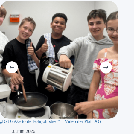
„Dat GAG to de Föhrjohrstied“ – Video der Platt-AG
„Präsidi
Meyer b
3. Juni 2026