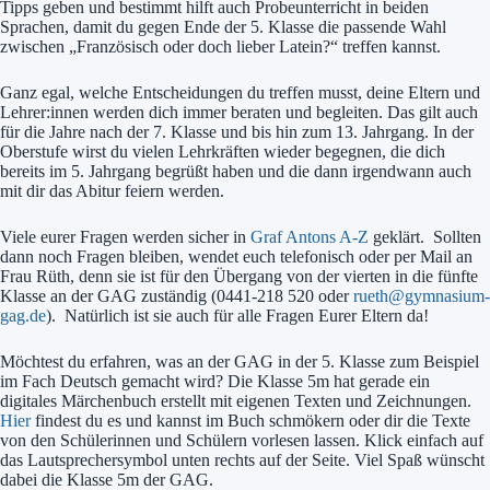
Tipps geben und bestimmt hilft auch Probeunterricht in beiden
Sprachen, damit du gegen Ende der 5. Klasse die passende Wahl
zwischen „Französisch oder doch lieber Latein?“ treffen kannst.
Ganz egal, welche Entscheidungen du treffen musst, deine Eltern und
Lehrer:innen werden dich immer beraten und begleiten. Das gilt auch
für die Jahre nach der 7. Klasse und bis hin zum 13. Jahrgang. In der
Oberstufe wirst du vielen Lehrkräften wieder begegnen, die dich
bereits im 5. Jahrgang begrüßt haben und die dann irgendwann auch
mit dir das Abitur feiern werden.
Viele eurer Fragen werden sicher in
Graf Antons A-Z
geklärt. Sollten
dann noch Fragen bleiben, wendet euch telefonisch oder per Mail an
Frau Rüth, denn sie ist für den Übergang von der vierten in die fünfte
Klasse an der GAG zuständig (
0441-218 520 oder
rueth@gymnasium-
gag.de
). Natürlich ist sie auch für alle Fragen Eurer Eltern da!
Möchtest du erfahren, was an der GAG in der 5. Klasse zum Beispiel
im Fach Deutsch gemacht wird? Die Klasse 5m hat gerade ein
digitales Märchenbuch erstellt mit eigenen Texten und Zeichnungen.
Hier
findest du es und kannst im Buch schmökern oder dir die Texte
von den Schülerinnen und Schülern vorlesen lassen. Klick einfach auf
das Lautsprechersymbol unten rechts auf der Seite. Viel Spaß wünscht
dabei die Klasse 5m der GAG.