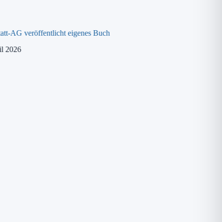
att-AG veröffentlicht eigenes Buch
MINT-Training für 4.
il 2026
21. April 2026