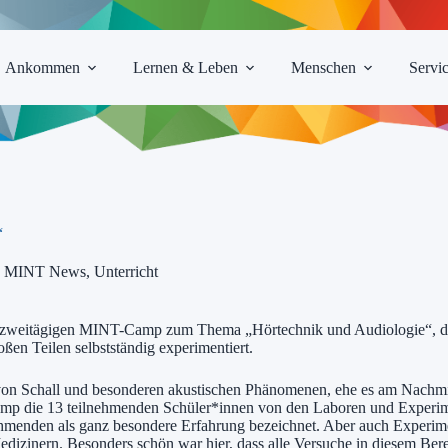
Ankommen
Lernen & Leben
Menschen
Servi
“
,
MINT News
,
Unterricht
m zweitägigen MINT-Camp zum Thema „Hörtechnik und Audiologie“, da
oßen Teilen selbstständig experimentiert.
 Schall und besonderen akustischen Phänomenen, ehe es am Nachmitt
amp die 13 teilnehmenden Schüler*innen von den Laboren und Experime
menden als ganz besondere Erfahrung bezeichnet. Aber auch Experime
 Medizinern. Besonders schön war hier, dass alle Versuche in diesem B