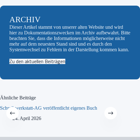
ARCHIV
Dieser Artikel stammt von unserer alten Website und wird
hier zu Dokumentationszwecken im Archiv aufbewahrt. Bitte
beachten Sie, dass die Informationen möglicherweise nicht
mehr auf dem neuesten Stand sind und es durch den
Systemwechsel zu Fehlern in der Darstellung kommen kann.
Zu den aktuellen Beiträgen
Ähnliche Beiträge
Schreibwerkstatt-AG veröffentlicht eigenes Buch
MINT-Tra
24. April 2026
21