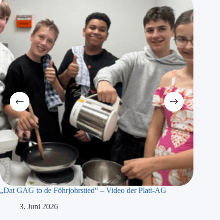
„Dat GAG to de Föhrjohrstied“ – Video der Platt-AG
„Präsidi
Meyer b
3. Juni 2026
1