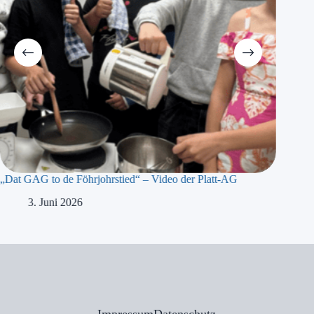
„Dat GAG to de Föhrjohrstied“ – Video der Platt-AG
„Präsidi
Meyer b
3. Juni 2026
1
Impressum
Datenschutz