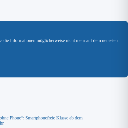
ss die Informationen möglicherweise nicht mehr auf dem neuesten
 ohne Phone“: Smartphonefreie Klasse ab dem
Spende an die „ora K
hr
8. April 2026