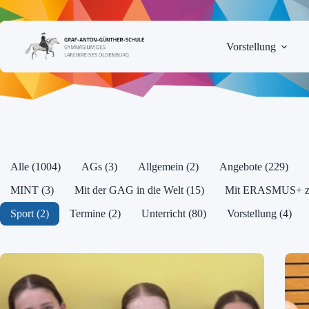
Zum
Inhalt
springen
Vorstellung
Alle (1004)
AGs (3)
Allgemein (2)
Angebote (229)
MINT (3)
Mit der GAG in die Welt (15)
Mit ERASMUS+ zum
Sport (2)
Termine (2)
Unterricht (80)
Vorstellung (4)