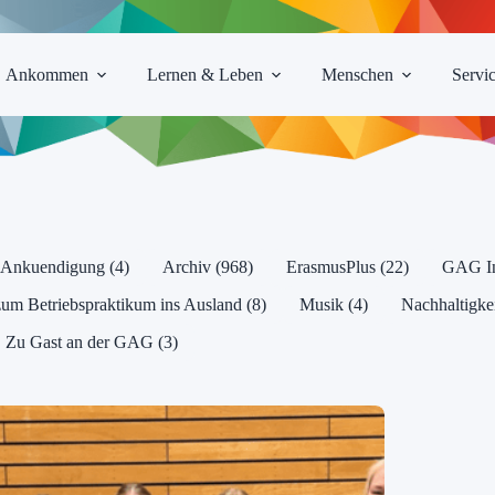
Ankommen
Lernen & Leben
Menschen
Servi
Ankuendigung (4)
Archiv (968)
ErasmusPlus (22)
GAG Int
 Betriebspraktikum ins Ausland (8)
Musik (4)
Nachhaltigkei
Zu Gast an der GAG (3)