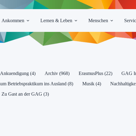
Ankommen
Lernen & Leben
Menschen
Servi
Ankuendigung (4)
Archiv (968)
ErasmusPlus (22)
GAG Int
 Betriebspraktikum ins Ausland (8)
Musik (4)
Nachhaltigkei
Zu Gast an der GAG (3)