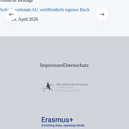
Ähnliche Beiträge
Schreibwerkstatt-AG veröffentlicht eigenes Buch
MINT-Tra
24. April 2026
21
Impressum
Datenschutz