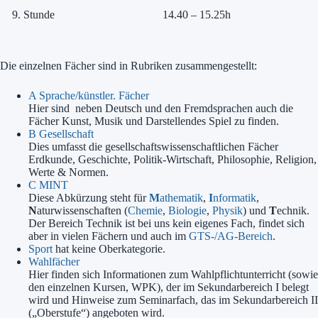
9. Stunde
14.40 – 15.25h
Die einzelnen Fächer sind in Rubriken zusammengestellt:
A Sprache/künstler. Fächer
Hier sind neben Deutsch und den Fremdsprachen auch die
Fächer Kunst, Musik und Darstellendes Spiel zu finden.
B Gesellschaft
Dies umfasst die gesellschaftswissenschaftlichen Fächer
Erdkunde, Geschichte, Politik-Wirtschaft, Philosophie, Religion,
Werte & Normen.
C MINT
Diese Abkürzung steht für
M
athematik
,
I
nformatik
,
N
aturwissenschaften (
Chemie
,
Biologie
,
Physik
) und
T
echnik.
Der Bereich Technik ist bei uns kein eigenes Fach, findet sich
aber in vielen Fächern und auch im
GTS-/AG-Bereich
.
Sport
hat keine Oberkategorie.
Wahlfächer
Hier finden sich Informationen zum Wahlpflichtunterricht (sowie
den einzelnen Kursen, WPK), der im Sekundarbereich I belegt
wird und Hinweise zum Seminarfach, das im Sekundarbereich II
(„Oberstufe“) angeboten wird.