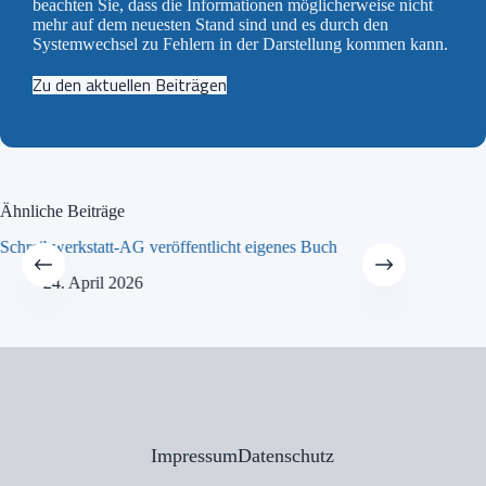
beachten Sie, dass die Informationen möglicherweise nicht
mehr auf dem neuesten Stand sind und es durch den
Systemwechsel zu Fehlern in der Darstellung kommen kann.
Zu den aktuellen Beiträgen
Ähnliche Beiträge
Schreibwerkstatt-AG veröffentlicht eigenes Buch
MINT-Tra
24. April 2026
21
Impressum
Datenschutz