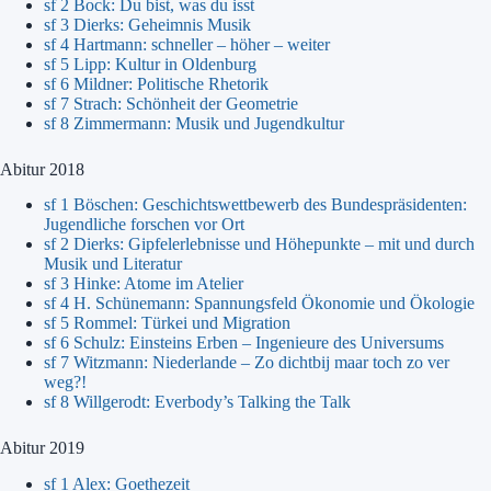
sf 2 Bock: Du bist, was du isst
sf 3 Dierks: Geheimnis Musik
sf 4 Hartmann: schneller – höher – weiter
sf 5 Lipp: Kultur in Oldenburg
sf 6 Mildner: Politische Rhetorik
sf 7 Strach: Schönheit der Geometrie
sf 8 Zimmermann: Musik und Jugendkultur
Abitur 2018
sf 1 Böschen: Geschichtswettbewerb des Bundespräsidenten:
Jugendliche forschen vor Ort
sf 2 Dierks: Gipfelerlebnisse und Höhepunkte – mit und durch
Musik und Literatur
sf 3 Hinke: Atome im Atelier
sf 4 H. Schünemann: Spannungsfeld Ökonomie und Ökologie
sf 5 Rommel: Türkei und Migration
sf 6 Schulz: Einsteins Erben – Ingenieure des Universums
sf 7 Witzmann: Niederlande – Zo dichtbij maar toch zo ver
weg?!
sf 8 Willgerodt: Everbody’s Talking the Talk
Abitur 2019
sf 1 Alex: Goethezeit