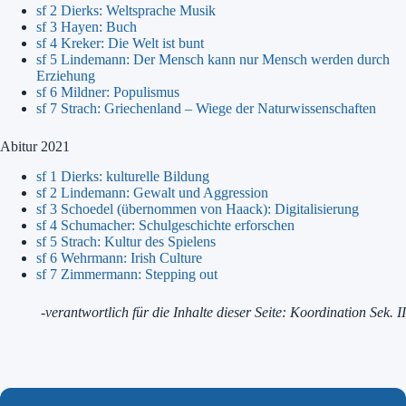
sf 2 Dierks: Weltsprache Musik
sf 3 Hayen: Buch
sf 4 Kreker: Die Welt ist bunt
sf 5 Lindemann: Der Mensch kann nur Mensch werden durch
Erziehung
sf 6 Mildner: Populismus
sf 7 Strach: Griechenland – Wiege der Naturwissenschaften
Abitur 2021
sf 1 Dierks: kulturelle Bildung
sf 2 Lindemann: Gewalt und Aggression
sf 3 Schoedel (übernommen von Haack): Digitalisierung
sf 4 Schumacher: Schulgeschichte erforschen
sf 5 Strach: Kultur des Spielens
sf 6 Wehrmann: Irish Culture
sf 7 Zimmermann: Stepping out
-verantwortlich für die Inhalte dieser Seite: Koordination Sek. II